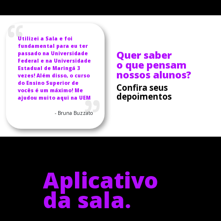
Utilizei a Sala e foi
fundamental para eu ter
Quer saber
passado na Universidade
Federal e na Universidade
o que pensam
Estadual de Maringá 3
nossos alunos?
vezes! Além disso, o curso
do Ensino Superior de
Confira seus
vocês é um máximo! Me
depoimentos
ajudou muito aqui na UEM
- Bruna Buzzato
Aplicativo
da sala.